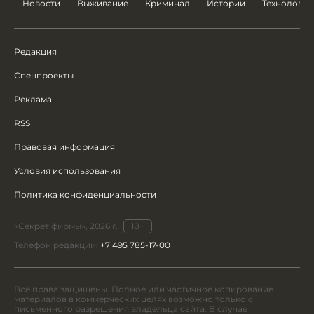
Новости
Выживание
Криминал
Истории
Технологии
Редакция
Спецпроекты
Реклама
RSS
Правовая информация
Условия использования
Политика конфиденциальности
«Секрет фирмы», 2026 г.
18+
Телефон редакции:
+7 495 785-17-00
Все права защищены. Полное или частичное копирование
материалов в коммерческих целях возможно только с
письменного разрешения владельца сайта. В случае