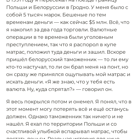
Польши и Белоруссии в Гродно. У меня было с
собой 5 тысяч марок. Бешеные по тем
временам деньги — как сейчас $5 млн. Всё, что
я накопил за два года торговли. Валютные
операции в те времена были уголовным
преступлением, так что я распорол в купе
матрас, положил туда деньги и зашил. Вскоре
пришёл белорусский таможенник — то ли ему
кто-то настучал, то ли он брал меня на понт, но
он сразу же принялся ощупывать мой матрас и
искать деньги. «Я же знаю, что у тебя есть
валюта. Ну, куда спрятал?» — говорил он.
Я весь покрылся потом и онемел. Я понял, что в
этот момент могу потерять всё и ещё останусь
должен. Однако таможенник так ничего и не
нашёл. Я ехал по территории Польши и со
счастливой улыбкой вспарывал матрас, чтобы
достать деньги. Реальная история для кино,