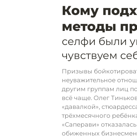
Кому подх
методы п
селфи были 
чувствуем се
Призывы бойкотироват
неуважительное отнош
другим группам лиц по
всё чаще. Олег Тинько
«давалкой», стюардес
трёхмесячного ребёнка
«Саперави» отказалась
обиженных бизнесмен