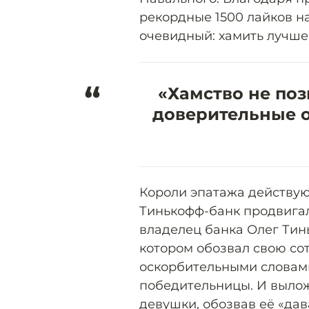
рекордные 1500 лайков н
очевидный: хамить лучше 
“
«Хамство не по
доверительные 
Короли эпатажа действую
Тинькофф-банк продвигал
владелец банка Олег Тинь
котором обозвал свою с
оскорбительными словами 
победительницы. И выло
девушки, обозвав её «да