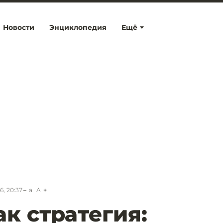
Новости
Энциклопедия
Ещё
6, 20:37
a
A
ак стратегия: