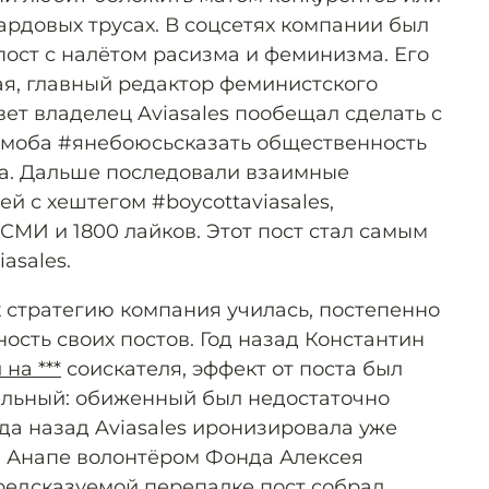
ардовых трусах. В соцсетях компании был
ост с налётом расизма и феминизма. Его
ая, главный редактор феминистского
вет владелец Aviasales пообещал сделать с
ешмоба #янебоюсьсказать общественность
ла. Дальше последовали взаимные
ей с хештегом #boycottaviasales,
СМИ и 1800 лайков. Этот пост стал самым
asales.
к стратегию компания училась, постепенно
сть своих постов. Год назад Константин
 на ***
соискателя, эффект от поста был
ельный: обиженный был недостаточно
да назад Aviasales иронизировала уже
 Анапе волонтёром Фонда Алексея
редсказуемой перепалке пост собрал