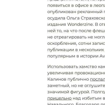
появиться в офисе в леоп
опубликован рекламный п
осудила Ольга Страховск
издания Wonderzine. В от
ней то, на что после фл
не отреагировать не мог
оскорбления, сотни запис
публикации в нескольких 
популярным в истории Avi
Использовать хамство ка
увеличивая провокационно
Калинов публично
послал
заметный, но не оглушит
значимой фигурой. Полго
прицельно
над избитым в
Навального. Благодаря п