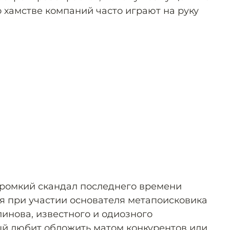
 хамстве компаний часто играют на руку
громкий скандал последнего времени
ря при участии основателя метапоисковика
линова, известного и одиозного
й любит обложить матом конкурентов или