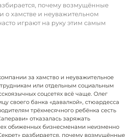
разбирается, почему возмущённые
и о хамстве и неуважительном
асто играют на руку этим самым
омпании за хамство и неуважительное
отрудникам или отдельным социальным
сскоязычных соцсетях всё чаще. Олег
ицу своего банка «давалкой», стюардесса
одителям трёхмесячного ребёнка сесть
Саперави» отказалась заряжать
всех обиженных бизнесменами неизменно
Секрет» разбирается, почему возмущённые