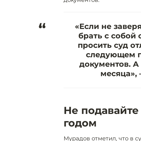
“
«Если не завер
брать с собой 
просить суд от
следующем п
документов. А 
месяца»,
Не подавайте
годом
Мурадов отметил, что в с