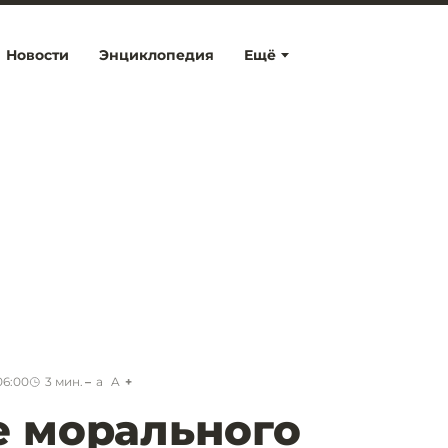
Новости
Энциклопедия
Ещё
06:00
3
мин.
a
A
е морального