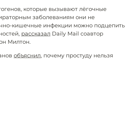
огенов, которые вызывают лёгочные
пираторным заболеваниям они не
дочно-кишечные инфекции можно подцепить
хностей,
рассказал
Daily Mail соавтор
он Милтон.
санов
объяснил
, почему простуду нельзя