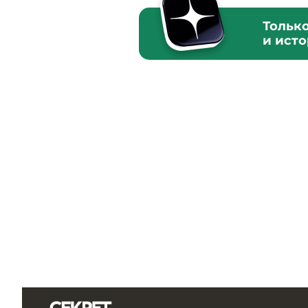
Тольк
и ист