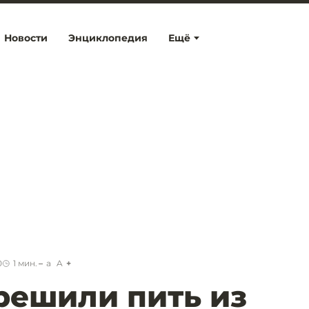
Новости
Энциклопедия
Ещё
0
1
мин.
a
A
решили пить из