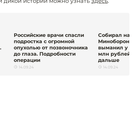
и дикой истории можно узнать
здесь
.
Российские врачи спасли
Собирал на суд
подростка с огромной
Минобороны: «
.
опухолью от позвоночника
выманил у пет
до глаза. Подробности
млн рублей. Ч
операции
дальше
14.09.24
14.09.24