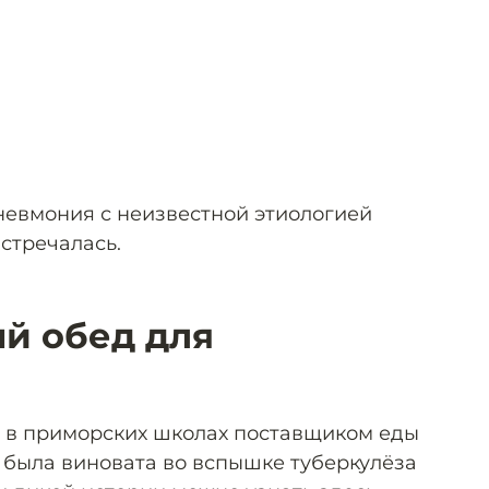
невмония с неизвестной этиологией
встречалась.
й обед для
то в приморских школах поставщиком еды
е была виновата во вспышке туберкулёза