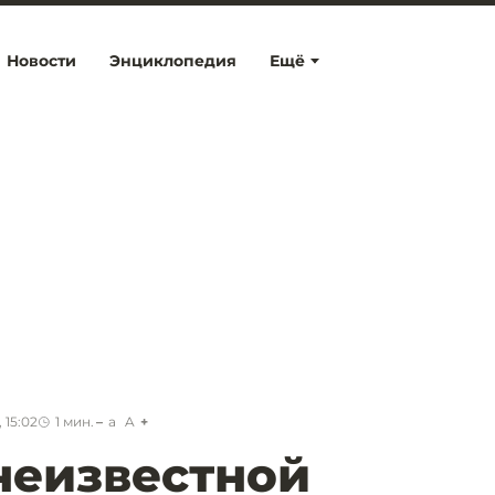
Новости
Энциклопедия
Ещё
 15:02
1
мин.
a
A
неизвестной