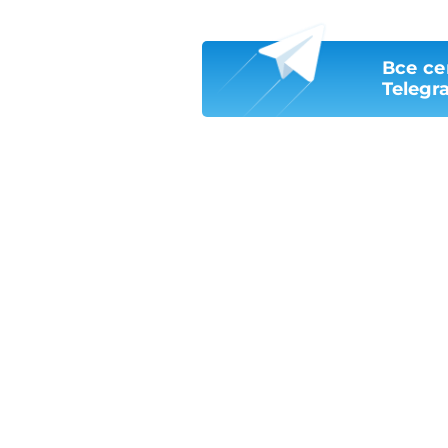
Все се
Telegr