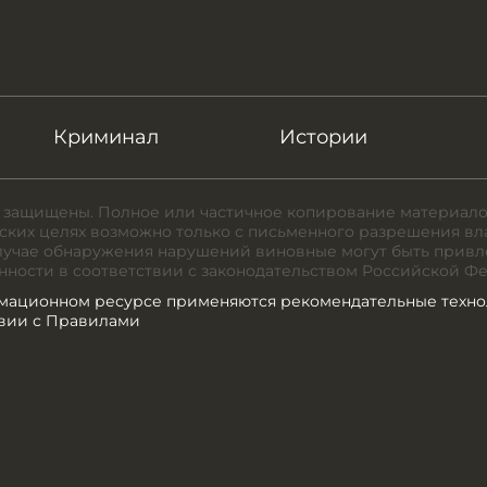
Криминал
Истории
 защищены. Полное или частичное копирование материало
ких целях возможно только с письменного разрешения вл
случае обнаружения нарушений виновные могут быть привл
нности в соответствии с законодательством Российской Ф
мационном ресурсе применяются рекомендательные техно
твии с Правилами