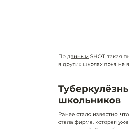
По
данным
SHOT, такая п
в других школах пока не 
Туберкулёзны
школьников
Ранее стало известно, ч
стала фирма, которая уж