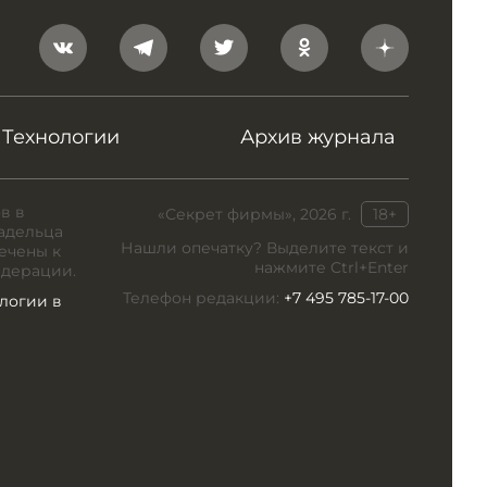
Технологии
Архив журнала
в в
«Секрет фирмы», 2026 г.
18+
адельца
Нашли опечатку? Выделите текст и
ечены к
нажмите Ctrl+Enter
едерации.
Телефон редакции:
+7 495 785-17-00
логии в