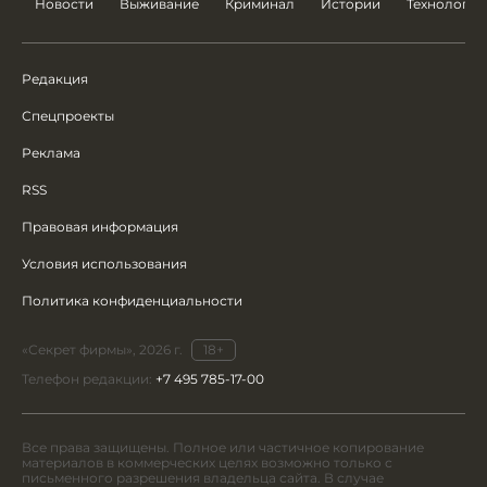
Новости
Выживание
Криминал
Истории
Технологии
Редакция
Спецпроекты
Реклама
RSS
Правовая информация
Условия использования
Политика конфиденциальности
«Секрет фирмы», 2026 г.
18+
Телефон редакции:
+7 495 785-17-00
Все права защищены. Полное или частичное копирование
материалов в коммерческих целях возможно только с
письменного разрешения владельца сайта. В случае