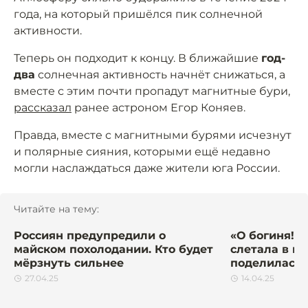
года, на который пришёлся пик солнечной
активности.
Теперь он подходит к концу. В ближайшие
год-
два
солнечная активность начнёт снижаться, а
вместе с этим почти пропадут магнитные бури,
рассказал
ранее астроном Егор Коняев.
Правда, вместе с магнитными бурями исчезнут
и полярные сияния, которыми ещё недавно
могли наслаждаться даже жители юга России.
Читайте на тему:
Россиян предупредили о
«О богиня!»:
майском похолодании. Кто будет
слетала в ко
мёрзнуть сильнее
поделилась 
27.04.25
14.04.25