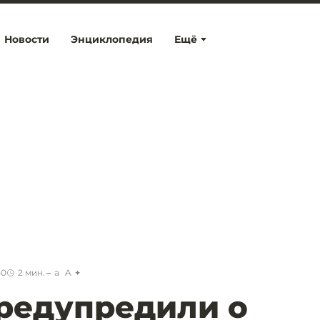
Новости
Энциклопедия
Ещё
40
2
мин.
a
A
редупредили о