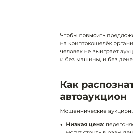
Чтобы повысить предлож
на криптокошелёк организ
человек не выиграет аукц
и без машины, и без дене
Как распозна
автоаукцион
Мошеннические аукционы 
Низкая цена
: перегон
могут стоить в разы де