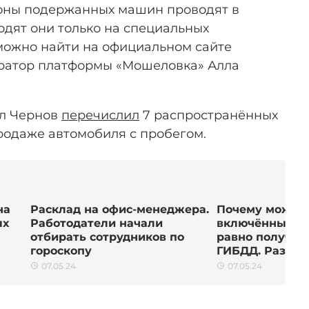
оны подержанных машин проводят в
ходят они только на специальных
можно найти на официальном сайте
 куратор платформы «Мошеловка» Алла
лл Чернов
перечислил
7 распространённых
родаже автомобиля с пробегом.
на
Расклад на офис-менеджера.
Почему можно 
ых
Работодатели начали
включёнными 
отбирать сотрудников по
равно получит
гороскопу
ГИБДД. Разбор
07.05.24
07.05.24