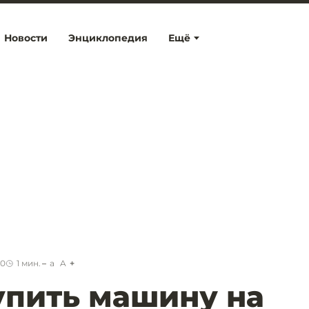
Новости
Энциклопедия
Ещё
00
1
мин.
a
A
упить машину на