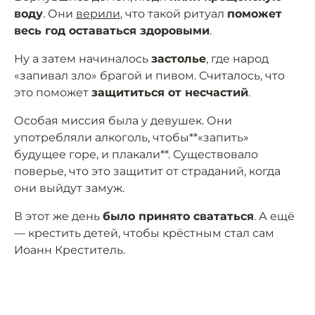
воду
. Они
верили
, что такой ритуал
поможет
весь год оставаться здоровыми
.
Ну а затем начиналось
застолье
, где народ
«запивал зло» брагой и пивом. Считалось, что
это поможет
защититься от несчастий
.
Особая миссия была у девушек. Они
употребляли алкоголь, чтобы**«запить»
будущее горе, и плакали**. Существовало
поверье, что это защитит от страданий, когда
они выйдут замуж.
В этот же день
было принято свататься
. А ещё
— крестить детей, чтобы крёстным стал сам
Иоанн Креститель.