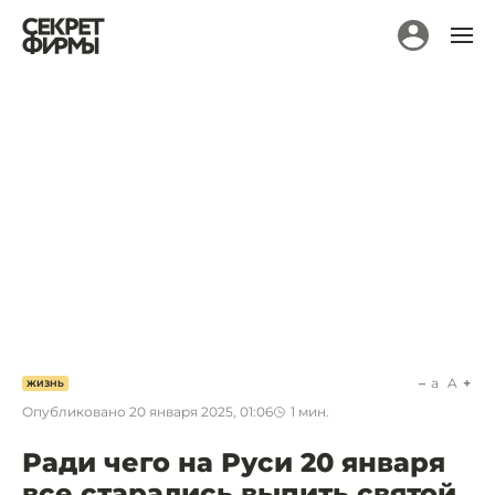
a
A
ЖИЗНЬ
Опубликовано
20 января 2025, 01:06
1
мин.
Ради чего на Руси 20 января
все старались выпить святой