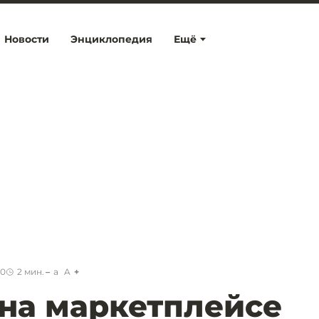
Новости
Энциклопедия
Ещё
00
2
мин.
a
A
на маркетплейсе