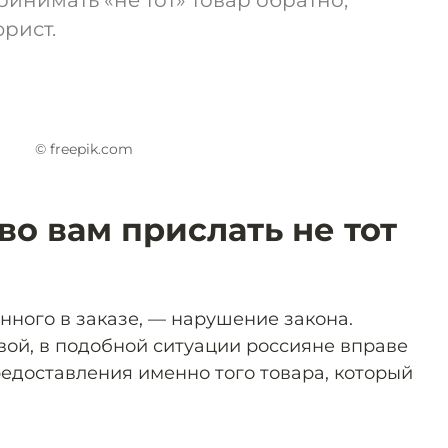
ринимать «не тот» товар обратно,
юрист.
© freepik.com
о вам прислать не тот
нного в заказе, — нарушение закона.
ой, в подобной ситуации россияне вправе
редоставления именно того товара, который