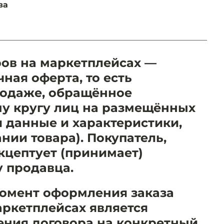
ва
ов на маркетплейсах —
чная оферта, то есть
родаже, обращённое
у кругу лиц на размещённых
я данные и характеристики,
нии товара). Покупатель,
кцептует (принимает)
 продавца.
момент оформления заказа
аркетплейсах является
ния договора на конкретный