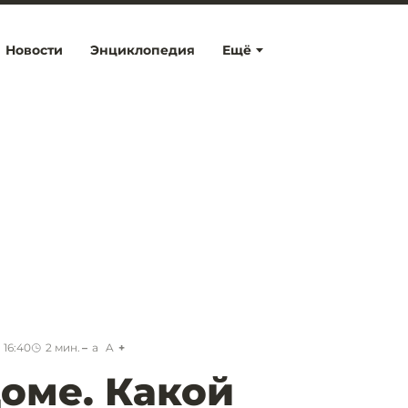
Новости
Энциклопедия
Ещё
 16:40
2
мин.
a
A
доме. Какой