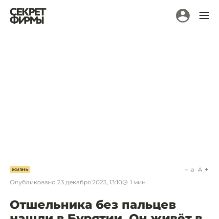
a
A
ЖИЗНЬ
Опубликовано
23 декабря 2023, 13:10
1
мин.
Отшельника без пальцев
нашли в Бурятии. Он живёт в