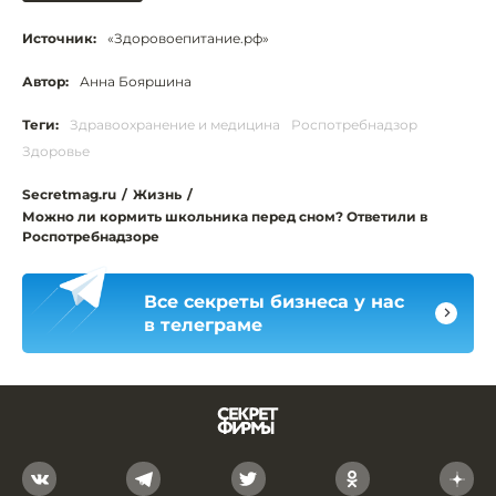
Источник:
«Здоровоепитание.рф»
Автор:
Анна Бояршина
Теги:
Здравоохранение и медицина
Роспотребнадзор
Здоровье
Secretmag.ru
/
Жизнь
/
Можно ли кормить школьника перед сном? Ответили в
Роспотребнадзоре
Все секреты бизнеса у нас
в телеграме