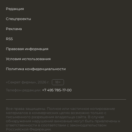
Редакция
Спецпроекты
Реклама
RSS
Правовая информация
Условия использования
Политика конфиденциальности
«Секрет фирмы», 2026 г.
18+
Телефон редакции:
+7 495 785-17-00
Все права защищены. Полное или частичное копирование
материалов в коммерческих целях возможно только с
письменного разрешения владельца сайта. В случае
обнаружения нарушений виновные могут быть привлечены к
ответственности в соответствии с законодательством
Российской Федерации.