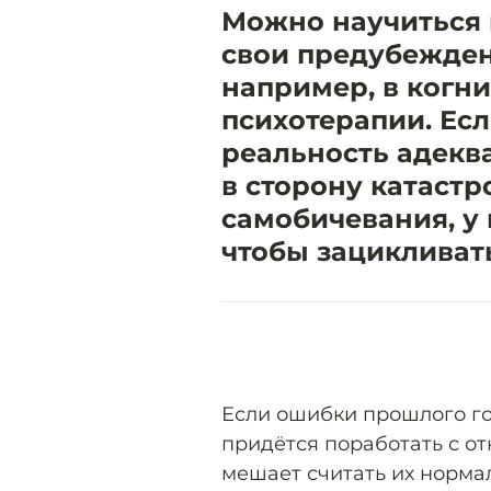
Можно научиться 
свои предубежден
например, в когн
психотерапии. Ес
реальность адеква
в сторону катастр
самобичевания, у 
чтобы зацикливат
Если ошибки прошлого го
придётся поработать с о
мешает считать их норма