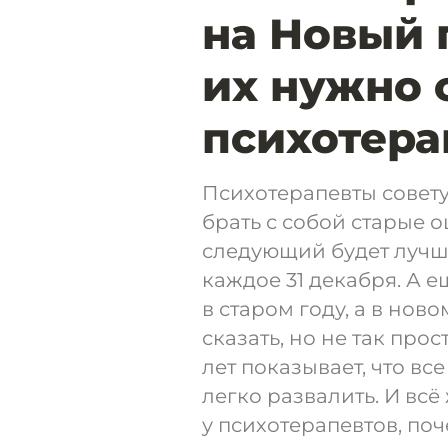
на Новый 
их нужно 
психотера
Психотерапевты совету
брать с собой старые о
следующий будет лучш
каждое 31 декабря. А е
в старом году, а в нов
сказать, но не так про
лет показывает, что в
легко развалить. И всё
у психотерапевтов, по