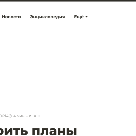
Новости
Энциклопедия
Ещё
06:14
4
мин.
a
A
оить планы