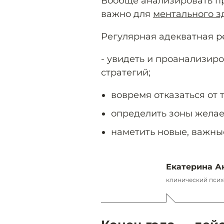
Вообще анализировать п
важно для
ментального з
Регулярная адекватная р
- увидеть и проанализир
стратегий;
вовремя отказаться от т
определить зоны жела
наметить новые, важны
Екатерина А
клинический псих