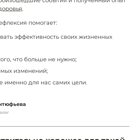
роизошедшие события и полученный опыт
доровья
.
ефлексия помогает:
овать эффективность своих жизненных
ого, что больше не нужно;
емых изменений;
е именно для нас самих цели.
нтюфьева
олог