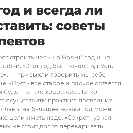
год и всегда ли
ставить: советы
певтов
ют строить цели на Новый год и не
шибки. «Этот год был тяжёлый, пусть
е», — привыкли говорить мы себе
щё: «Пусть всё старое и плохое остаётся
ом будет только хорошее». Легко
сто осуществить: практика последних
се планы на будущее новый год может
 же цели иметь надо. «Секрет» узнал
чему не стоит долго переваривать