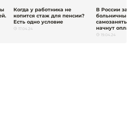
вы
Когда у работника не
В России захот
ей.
копится стаж для пенсии?
больничные д
Есть одно условие
самозанятых. К
начнут оплачи
17.04.24
19.04.24