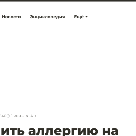
Новости
Энциклопедия
Ещё
7:40
1
мин.
a
A
ить аллергию на