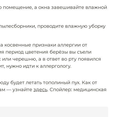
о помещение, а окна завешивайте влажной
пылесборники, проводите влажную уборку
а косвенные признаки аллергии от
емя период цветения берёзы вы съели
с или черешню, а в ответ во рту появился
ит, нужно идти к аллергологу.
юду будет летать тополиный пух. Как от
кам — узнайте
здесь
. Спойлер: медицинская