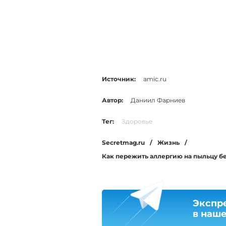
Источник:
amic.ru
Автор:
Даниил Фарниев
Тег:
Здоровье
Secretmag.ru
/
Жизнь
/
Как пережить аллергию на пыльцу бе
Экспр
в наш