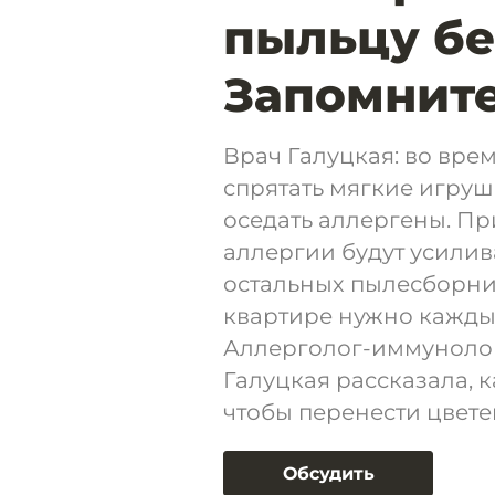
пыльцу бе
Запомните
Врач Галуцкая: во вре
спрятать мягкие игрушк
оседать аллергены. П
аллергии будут усилива
остальных пылесборнико
квартире нужно каждый
Аллерголог-иммунолог
Галуцкая рассказала, 
чтобы перенести цвете
Обсудить