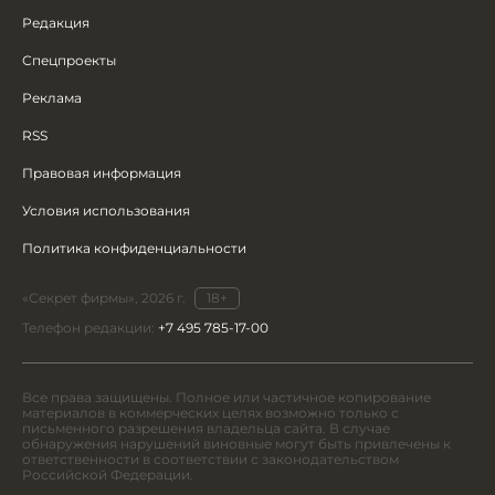
Редакция
Спецпроекты
Реклама
RSS
Правовая информация
Условия использования
Политика конфиденциальности
«Секрет фирмы», 2026 г.
18+
Телефон редакции:
+7 495 785-17-00
Все права защищены. Полное или частичное копирование
материалов в коммерческих целях возможно только с
письменного разрешения владельца сайта. В случае
обнаружения нарушений виновные могут быть привлечены к
ответственности в соответствии с законодательством
Российской Федерации.