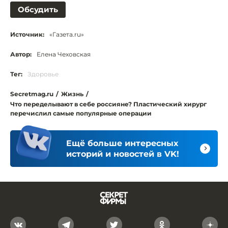
Обсудить
Источник:
«Газета.ru»
Автор:
Елена Чеховская
Тег:
Здоровье
Secretmag.ru
/
Жизнь
/
Что переделывают в себе россияне? Пластический хирург
перечислил самые популярные операции
Ещё больше интересных
историй и новостей в VK!