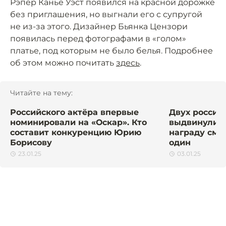
Рэпер Канье Уэст появился на красной дорожке
без приглашения, но выгнали его с супругой
не из-за этого. Дизайнер Бьянка Цензори
появилась перед фотографами в «голом»
платье, под которым не было белья. Подробнее
об этом можно почитать
здесь
.
Читайте на тему:
Российского актёра впервые
Двух россий
номинировали на «Оскар». Кто
выдвинули н
составит конкуренцию Юрию
награду смо
Борисову
один
23.01.25
03.01.25