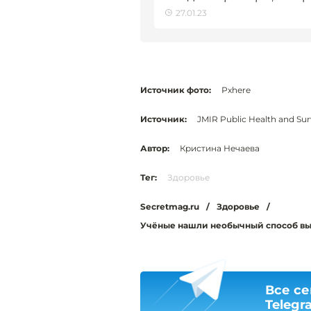
27.01.23
Источник фото:
Рxhere
Источник:
JMIR Public Health and Sur
Автор:
Кристина Нечаева
Тег:
Здоровье
Secretmag.ru
/
Здоровье
/
Учёные нашли необычный способ вы
Все се
Telegr