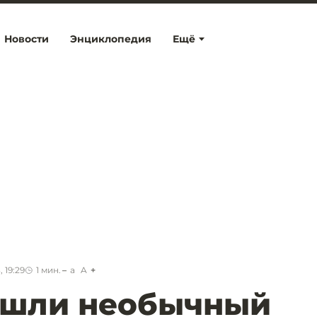
Новости
Энциклопедия
Ещё
 19:29
1
мин.
a
A
ашли необычный