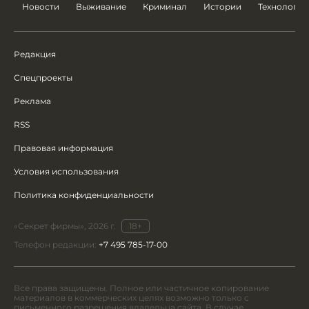
Новости
Выживание
Криминал
Истории
Технологии
Редакция
Спецпроекты
Реклама
RSS
Правовая информация
Условия использования
Политика конфиденциальности
«Секрет фирмы», 2026 г.
18+
Телефон редакции:
+7 495 785-17-00
Все права защищены. Полное или частичное копирование
материалов в коммерческих целях возможно только с
письменного разрешения владельца сайта. В случае