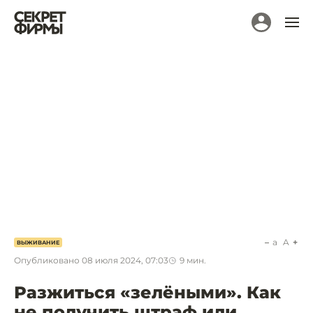
a
A
ВЫЖИВАНИЕ
Опубликовано
08 июля 2024, 07:03
9
мин.
Разжиться «зелёными». Как
не получить штраф или