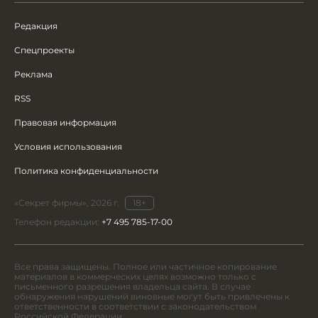
Редакция
Спецпроекты
Реклама
RSS
Правовая информация
Условия использования
Политика конфиденциальности
«Секрет фирмы», 2026 г.
18+
Телефон редакции:
+7 495 785-17-00
Все права защищены. Полное или частичное копирование
материалов в коммерческих целях возможно только с
письменного разрешения владельца сайта. В случае
обнаружения нарушений виновные могут быть привлечены к
ответственности в соответствии с законодательством
Российской Федерации.