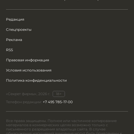
Редакция
Спецпроекты
Реклама
RSS
Правовая информация
Условия использования
Политика конфиденциальности
«Секрет фирмы», 2026 г.
18+
Телефон редакции:
+7 495 785-17-00
Все права защищены. Полное или частичное копирование
материалов в коммерческих целях возможно только с
письменного разрешения владельца сайта. В случае
обнаружения нарушений виновные могут быть привлечены к