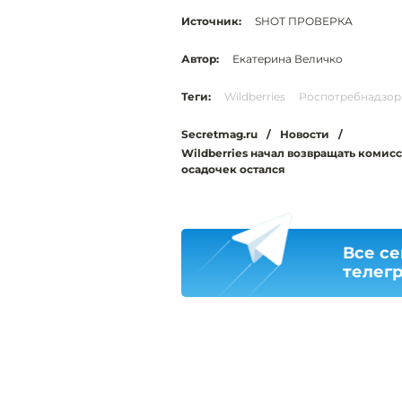
Источник:
SHOT ПРОВЕРКА
Автор:
Екатерина Величко
Теги:
Wildberries
Роспотребнадзор
Secretmag.ru
/
Новости
/
Wildberries начал возвращать комисси
осадочек остался
Все се
телег