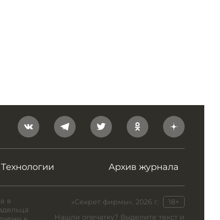
Технологии
Архив журнала
в в
«Секрет фирмы», 2026 г.
18+
адельца
Нашли опечатку? Выделите текст и
ечены к