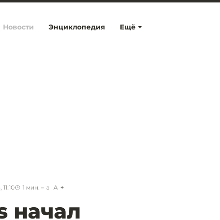
Новости
Энциклопедия
Ещё
 11:10
1
мин.
a
A
s начал