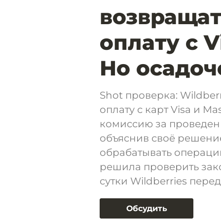
возвращат
оплату с V
Но осадоч
Shot проверка: Wildbe
оплату с карт Visa и M
комиссию за проведени
объяснив своё решение
обрабатывать операции
решила проверить зако
сутки Wildberries пере
Обсудить