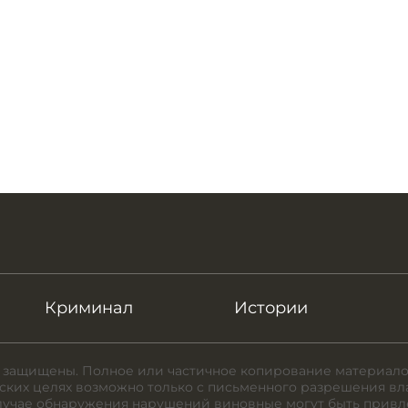
Криминал
Истории
 защищены. Полное или частичное копирование материало
ких целях возможно только с письменного разрешения вл
случае обнаружения нарушений виновные могут быть привл