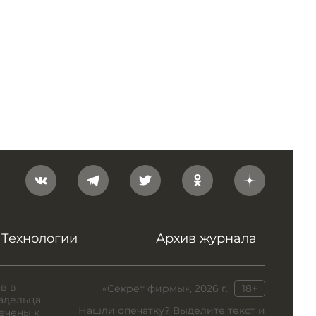
Технологии
Архив журнала
в в
«Секрет фирмы», 2026 г.
18+
адельца
Нашли опечатку? Выделите текст и
ечены к