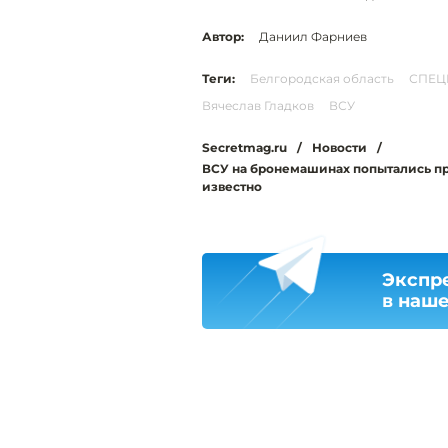
Автор:
Даниил Фарниев
Теги:
Белгородская область
СПЕЦ
Вячеслав Гладков
ВСУ
Secretmag.ru
/
Новости
/
ВСУ на бронемашинах попытались про
известно
Экспр
в наш