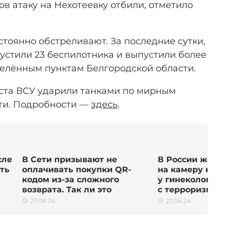
цов атаку на Нехотеевку отбили, отметило
тоянно обстреливают. За последние сутки,
пустили 23 беспилотника и выпустили более
селённым пунктам Белгородской области.
густа ВСУ ударили танками по мирным
ти. Подробности —
здесь
.
сле
В Сети призывают не
В России жен
ать
оплачивать покупки QR-
на камеру на 
кодом из-за сложного
у гинеколога 
возврата. Так ли это
с терроризмом
27.08.24
27.08.24