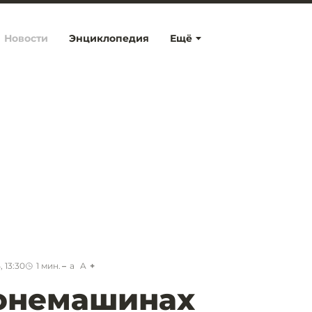
Новости
Энциклопедия
Ещё
 13:30
1
мин.
a
A
ронемашинах