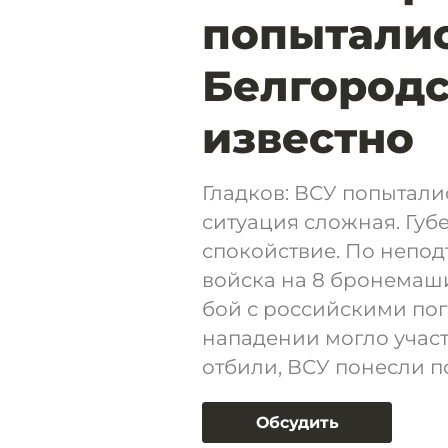
попыталис
Белгородс
известно
Гладков: ВСУ попытали
ситуация сложная. Губ
спокойствие. По непо
войска на 8 бронемаш
бой с российскими пог
нападении могло участв
отбили, ВСУ понесли п
Обсудить