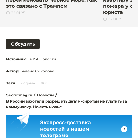
это связано с Трампом
пожара у со
юриста
22.01.25
22.01.25
Обсудить
Источник:
РИА Новости
Автор:
Алёна Соколова
Теги:
Госдума
ЖКХ
Secretmag.ru
/
Новости
/
В России захотели разрешить детям-сиротам не платить за
коммуналку. Но есть нюанс
Экспресс-доставка
новостей в нашем
телеграме