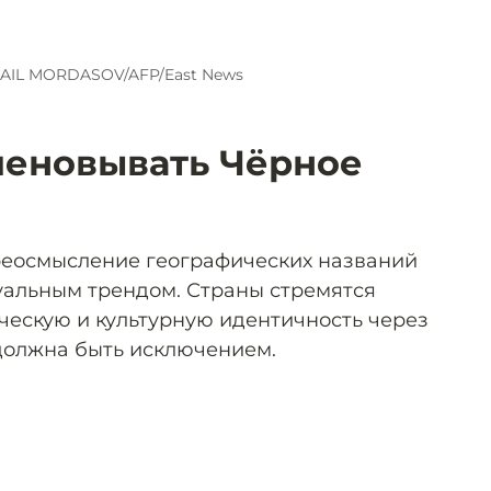
AIL MORDASOV/AFP/East News
меновывать Чёрное
реосмысление географических названий
туальным трендом. Страны стремятся
ческую и культурную идентичность через
 должна быть исключением.