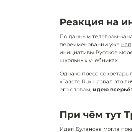
Реакция на и
По данным телеграм-кана
переименовании уже
нап
инициативы Русское море 
школьных учебниках.
Однако пресс-секретарь
«Газете.Ru»
назвал
это ли
его словам,
идею всерьёз
При чём тут 
Идея Буланова могла пока