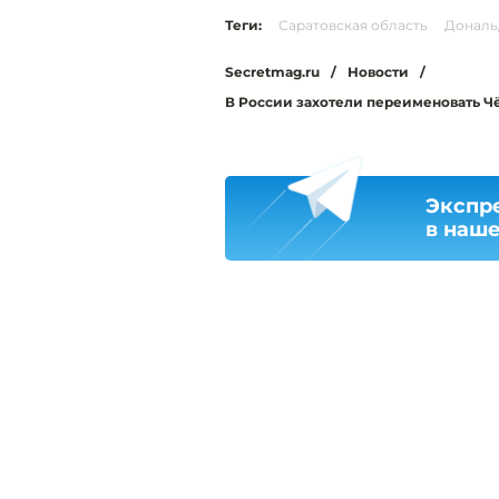
Теги:
Саратовская область
Дональ
Secretmag.ru
/
Новости
/
В России захотели переименовать Чё
Экспр
в наш