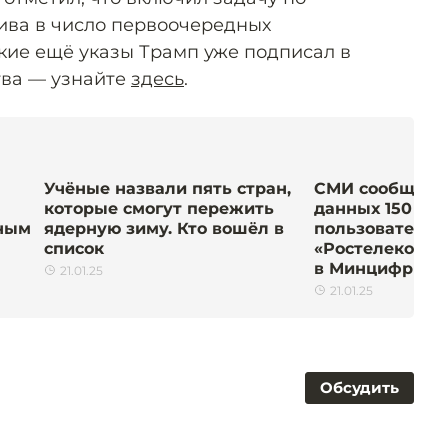
ива в число первоочередных
акие ещё указы Трамп уже подписал в
тва — узнайте
здесь
.
Учёные назвали пять стран,
СМИ сообщили 
которые смогут пережить
данных 150 ты
нным
ядерную зиму. Кто вошёл в
пользователей
список
«Ростелекома».
в Минцифры
21.01.25
21.01.25
Обсудить