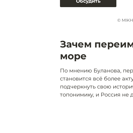
Обсудить
© MIKH
Зачем переи
море
По мнению Буланова, пе
становится всё более ак
подчеркнуть свою истори
топонимику, и Россия не