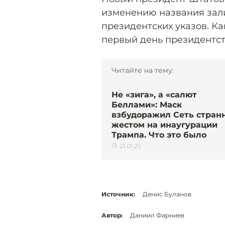
изменению названия зал
президентских указов. К
первый день президентс
Читайте на тему:
Не «зига», а «салют
Беллами»: Маск
взбудоражил Сеть стра
жестом на инаугурации
Трампа. Что это было
21.01.25
Источник:
Денис Буланов
Автор:
Даниил Фарниев