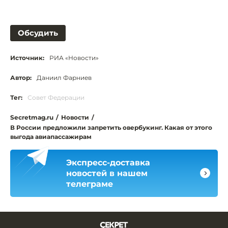
Обсудить
Источник:
РИА «Новости»
Автор:
Даниил Фарниев
Тег:
Совет Федерации
Secretmag.ru
/
Новости
/
В России предложили запретить овербукинг. Какая от этого
выгода авиапассажирам
Экспресс-доставка
новостей в нашем
телеграме