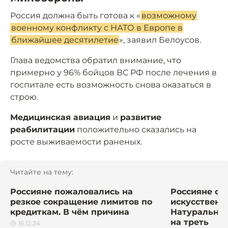
Россия должна быть готова к «
возможному
военному конфликту с НАТО в Европе в
ближайшее десятилетие
», заявил Белоусов.
Глава ведомства обратил внимание, что
примерно у 96% бойцов ВС РФ после лечения в
госпитале есть возможность снова оказаться в
строю.
Медицинская авиация
и
развитие
реабилитации
положительно сказались на
росте выживаемости раненых.
Читайте на тему:
Россияне пожаловались на
Россияне ст
резкое сокращение лимитов по
искусственн
кредиткам. В чём причина
Натуральная
на треть
16.12.24