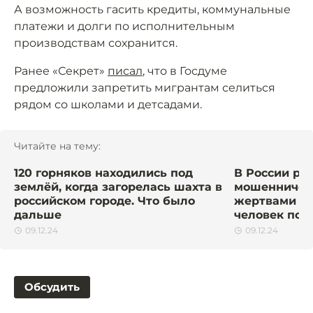
А возможность гасить кредиты, коммунальные
платежи и долги по исполнительным
производствам сохранится.
Ранее «Секрет»
писал
, что в Госдуме
предложили запретить мигрантам селиться
рядом со школами и детсадами.
Читайте на тему:
120 горняков находились под
В России ра
землёй, когда загорелась шахта в
мошенническ
российском городе. Что было
жертвами ст
дальше
человек по 
09.12.24
09.12.24
Обсудить