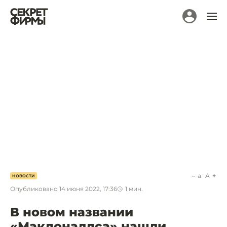
a
A
НОВОСТИ
Опубликовано
14 июня 2022, 17:36
1
мин.
В новом названии
«Макдоналдса» нашли