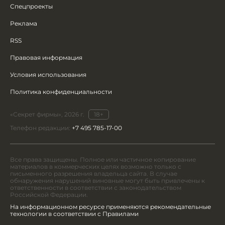
Спецпроекты
Реклама
RSS
Правовая информация
Условия использования
Политика конфиденциальности
«Секрет фирмы», 2026 г.
18+
Телефон редакции:
+7 495 785-17-00
Все права защищены. Полное или частичное копирование
материалов в коммерческих целях возможно только с
письменного разрешения владельца сайта. В случае
обнаружения нарушений виновные могут быть привлечены к
ответственности в соответствии с законодательством
Российской Федерации.
На информационном ресурсе применяются рекомендательные
технологии в соответствии с Правилами