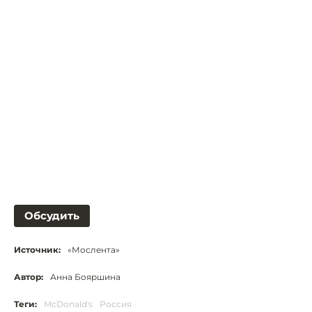
Обсудить
Источник:
«Мослента»
Автор:
Анна Бояршина
Теги:
McDonald's
Россия