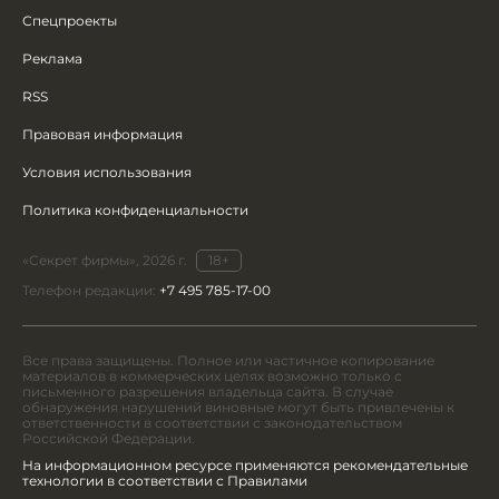
Спецпроекты
Реклама
RSS
Правовая информация
Условия использования
Политика конфиденциальности
«Секрет фирмы», 2026 г.
18+
Телефон редакции:
+7 495 785-17-00
Все права защищены. Полное или частичное копирование
материалов в коммерческих целях возможно только с
письменного разрешения владельца сайта. В случае
обнаружения нарушений виновные могут быть привлечены к
ответственности в соответствии с законодательством
Российской Федерации.
На информационном ресурсе применяются рекомендательные
технологии в соответствии с Правилами