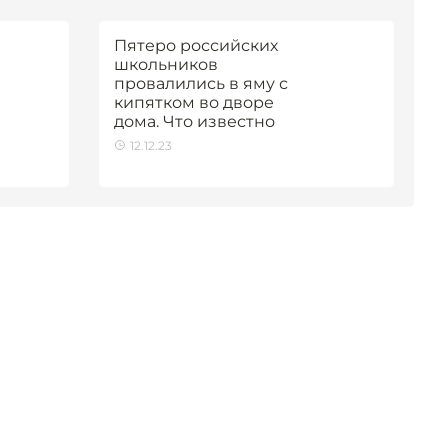
Пятеро российских
школьников
провалились в яму с
кипятком во дворе
дома. Что известно
12.12.23