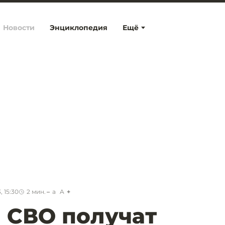
Новости
Энциклопедия
Ещё
, 15:30
2
мин.
a
A
 СВО получат