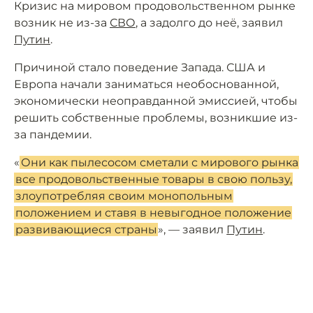
Кризис на мировом продовольственном рынке
возник не из-за
СВО
, а задолго до неё, заявил
Путин
.
Причиной стало поведение Запада. США и
Европа начали заниматься необоснованной,
экономически неоправданной эмиссией, чтобы
решить собственные проблемы, возникшие из-
за пандемии.
«
Они как пылесосом сметали с мирового рынка
все продовольственные товары в свою пользу,
злоупотребляя своим монопольным
положением и ставя в невыгодное положение
развивающиеся страны
», — заявил
Путин
.