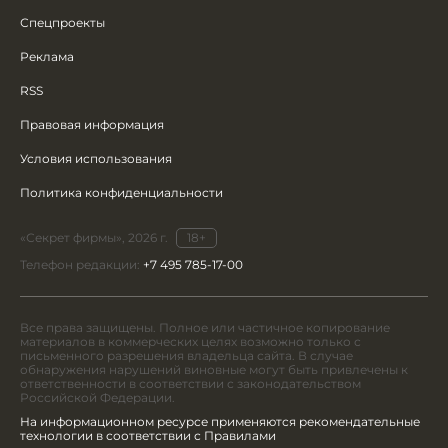
Спецпроекты
Реклама
RSS
Правовая информация
Условия использования
Политика конфиденциальности
«Секрет фирмы», 2026 г.
18+
Телефон редакции:
+7 495 785-17-00
Все права защищены. Полное или частичное копирование
материалов в коммерческих целях возможно только с
письменного разрешения владельца сайта. В случае
обнаружения нарушений виновные могут быть привлечены к
ответственности в соответствии с законодательством
Российской Федерации.
На информационном ресурсе применяются рекомендательные
технологии в соответствии с Правилами