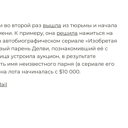
и во второй раз
вышла
из тюрьмы и начала
мени. К примеру, она
решила
нажиться на
х в автобиографическом сериале «Изобретая
вый парень Делви, познакомивший её с
ца устроила аукцион, в результате
ть имя неизвестного парня (в сериале его
на лота начиналась с $10 000.
ail