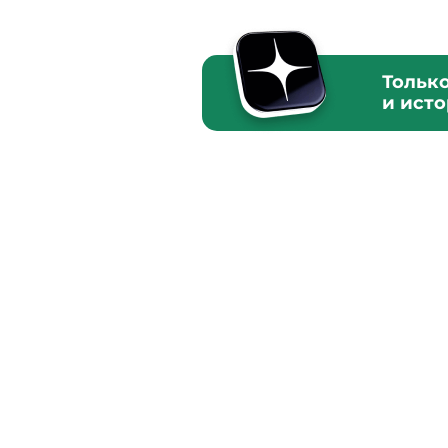
Тольк
и ист