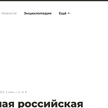
Новости
Энциклопедия
Ещё
26
2
мин.
a
A
ая российская