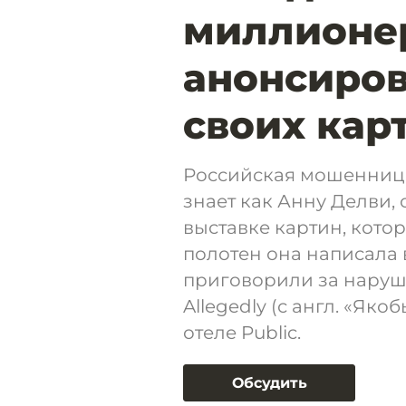
миллионе
анонсиров
своих кар
Российская мошенница
знает как Анну Делви,
выставке картин, кото
полотен она написала 
приговорили за наруш
Allegedly (с англ. «Яко
отеле Public.
Обсудить