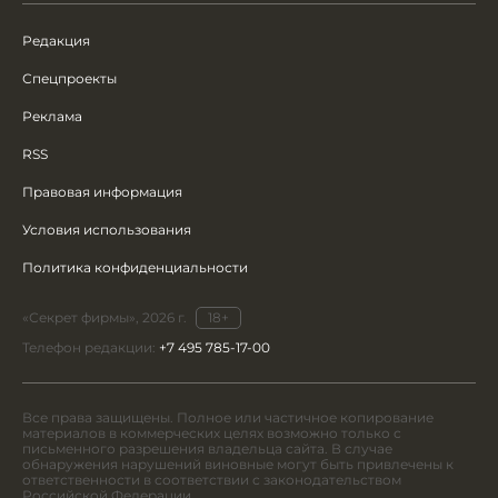
Редакция
Спецпроекты
Реклама
RSS
Правовая информация
Условия использования
Политика конфиденциальности
«Секрет фирмы», 2026 г.
18+
Телефон редакции:
+7 495 785-17-00
Все права защищены. Полное или частичное копирование
материалов в коммерческих целях возможно только с
письменного разрешения владельца сайта. В случае
обнаружения нарушений виновные могут быть привлечены к
ответственности в соответствии с законодательством
Российской Федерации.