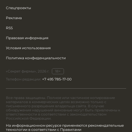
Спецпроекты
Реклама
RSS
Правовая информация
Условия использования
Политика конфиденциальности
«Секрет фирмы», 2026 г.
18+
Телефон редакции:
+7 495 785-17-00
Все права защищены. Полное или частичное копирование
материалов в коммерческих целях возможно только с
письменного разрешения владельца сайта. В случае
обнаружения нарушений виновные могут быть привлечены к
ответственности в соответствии с законодательством
Российской Федерации.
На информационном ресурсе применяются рекомендательные
технологии в соответствии с Правилами