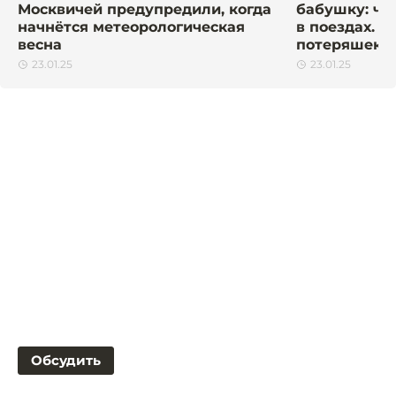
Москвичей предупредили, когда
бабушку: чт
начнётся метеорологическая
в поездах. 
весна
потеряшек
23.01.25
23.01.25
Обсудить