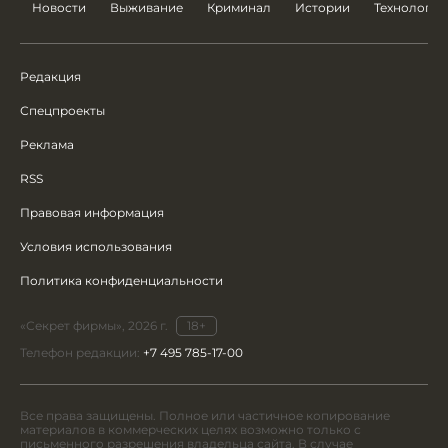
Новости
Выживание
Криминал
Истории
Технологии
Редакция
Спецпроекты
Реклама
RSS
Правовая информация
Условия использования
Политика конфиденциальности
«Секрет фирмы», 2026 г.
18+
Телефон редакции:
+7 495 785-17-00
Все права защищены. Полное или частичное копирование
материалов в коммерческих целях возможно только с
письменного разрешения владельца сайта. В случае