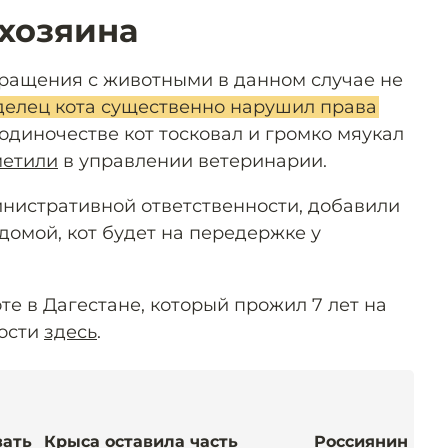
 хозяина
ращения с животными в данном случае не
делец кота существенно нарушил права
одиночестве кот тосковал и громко мяукал
метили
в управлении ветеринарии.
инистративной ответственности, добавили
 домой, кот будет на передержке у
оте в Дагестане, который прожил 7 лет на
ности
здесь
.
вать
Крыса оставила часть
Россиянин пол