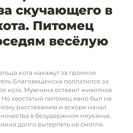
за скучающего в
кота. Питомец
оседям весёлую
льца кота накажут за громкое
тель Благовещенска поплатился за
ре кота. Мужчина оставил животное
 Но хвостатый питомец явно был не
ьному расставанию и вскоре начал
ночества в безудержном мяуканье.
яина долго вытерпеть не смогли.