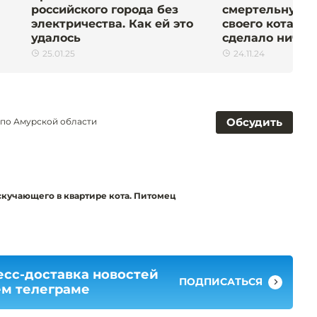
российского города без
смертельную т
электричества. Как ей это
своего кота. Н
удалось
сделало ничег
25.01.25
24.11.24
Обсудить
 по Амурской области
скучающего в квартире кота. Питомец
есс-доставка новостей
ПОДПИСАТЬСЯ
ем телеграме