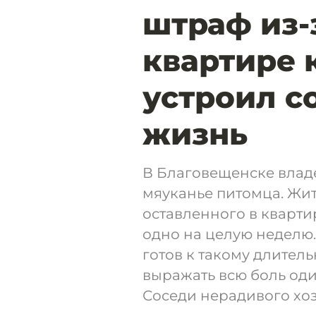
штраф из-
квартире 
устроил с
жизнь
В Благовещенске владе
мяуканье питомца. Жи
оставленного в кварти
одно на целую неделю.
готов к такому длител
выражать всю боль оди
Соседи нерадивого хоз