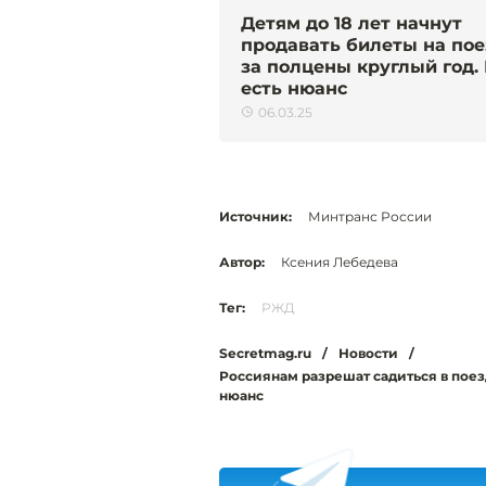
Детям до 18 лет начнут
продавать билеты на пое
за полцены круглый год.
есть нюанс
06.03.25
Источник:
Минтранс России
Автор:
Ксения Лебедева
Тег:
РЖД
Secretmag.ru
/
Новости
/
Россиянам разрешат садиться в поез
нюанс