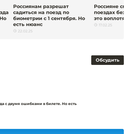
Россиянам разрешат
Россияне смогу
зда
садиться на поезд по
поездах без па
 Но
биометрии с 1 сентября. Но
это воплотят в
есть нюанс
17.02.25
22.02.25
Обсудить
да с двумя ошибками в билете. Но есть