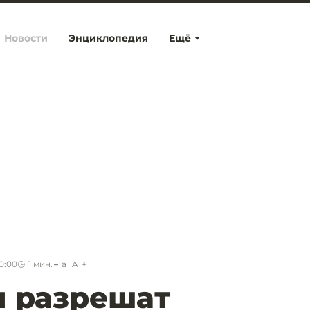
Новости
Энциклопедия
Ещё
10:00
1
мин.
a
A
 разрешат