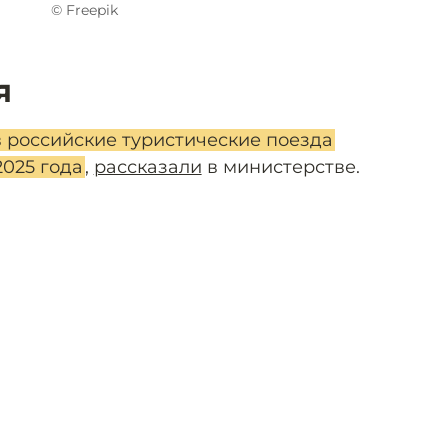
© Freepik
я
 российские туристические поезда
2025 года
,
рассказали
в министерстве.