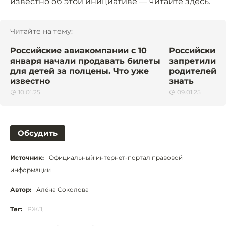
известно об этой инициативе — читайте
здесь
.
Читайте на тему:
Российские авиакомпании с 10
Российским
января начали продавать билеты
запретили р
для детей за полцены. Что уже
родителей в
известно
знать
10.01.25
09.01.25
Обсудить
Источник:
Официальный интернет-портал правовой
информации
Автор:
Алёна Соколова
Тег:
РЖД