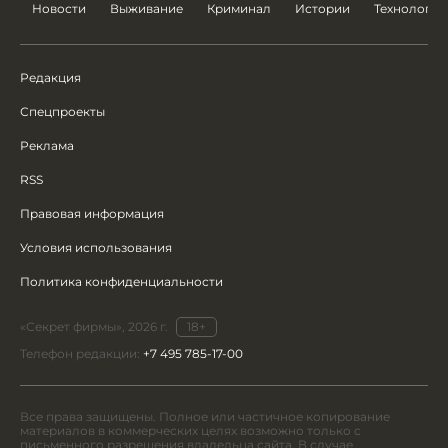
Новости
Выживание
Криминал
Истории
Технологии
Редакция
Спецпроекты
Реклама
RSS
Правовая информация
Условия использования
Политика конфиденциальности
«Секрет фирмы», 2026 г.
18+
Телефон редакции:
+7 495 785-17-00
Все права защищены. Полное или частичное копирование
материалов в коммерческих целях возможно только с
письменного разрешения владельца сайта. В случае