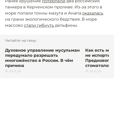
Ранее крушение
потерпели
два российских
танкера в Керченском проливе. Из-за этого в
море попали тонны мазута и Анапа
оказалась
на грани экологического бедствия. В море
массово
стали гибнуть
дельфины.
Читайте на тему:
Духовное управление мусульман
Как есть ма
передумало разрешать
не испортит
многожёнство в России. В чём
Предновогод
причина
стоматолога
24.12.24
24.12.24