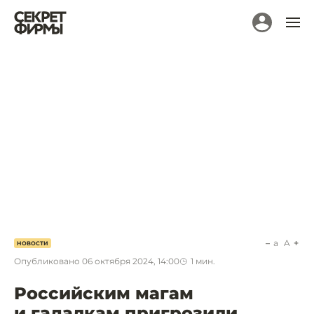
a
A
НОВОСТИ
Опубликовано
06 октября 2024, 14:00
1
мин.
Российским магам
и гадалкам пригрозили