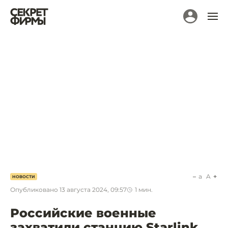
a
A
НОВОСТИ
Опубликовано
13 августа 2024, 09:57
1
мин.
Российские военные
захватили станцию Starlink