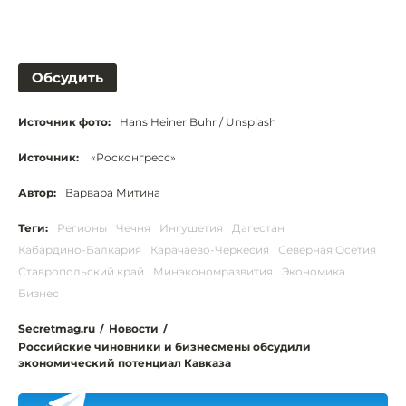
Обсудить
Источник фото:
Hans Heiner Buhr / Unsplash
Источник:
«Росконгресс»
Автор:
Варвара Митина
Теги:
Регионы
Чечня
Ингушетия
Дагестан
Кабардино-Балкария
Карачаево-Черкесия
Северная Осетия
Ставропольский край
Минэкономразвития
Экономика
Бизнес
Secretmag.ru
/
Новости
/
Российские чиновники и бизнесмены обсудили
экономический потенциал Кавказа