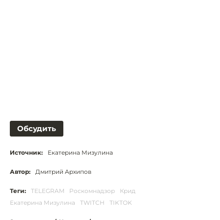
Обсудить
Источник:
Екатерина Мизулина
Автор:
Дмитрий Архипов
Теги:
TELEGRAM
Роскомнадзор
Крид
Екатерина Мизулина
TWITCH
TIKTOK