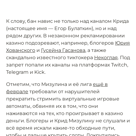
К слову, бан навис не только над каналом Крида
(настоящее имя — Егор Булаткин), но и над
рядом других. В незаконном рекламировании
казино подозревают, например, блогеров
Юрия
Хованского
и
Гусейна Гасанова
, а также
скандально известного тиктокера
Некоглая
. Под
запрет попали их каналы на платформах Twitch,
Telegram и Kick.
Отметим, что Мизулина и её лига
ещё в
феврале
требовали от нарушителей
прекратить стримить виртуальные игровые
автоматы, обвиняя их в том, что они
наживаются на тех, кто проигрывает в казино
деньги. Блогеры и Крид Мизулину не слушали и
всё время искали какие-то обходные пути,
чтобы и дальше крутить слоты. Докрутились,